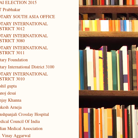
AI ELECTION 2015
T Prabhakar
TARY SOUTH ASIA OFFICE
OTARY INTERNATIONAL
STRICT 3012
OTARY INTERNATIONAL
STRICT 3080
OTARY INTERNATIONAL
STRICT 3011
tary Foundation
tary International District 3100
OTARY INTERNATIONAL
STRICT 3010
shil gupta
noj desai
njay Khanna
kesh Arneja
nshpanjali Crosslay Hospital
dical Council Of India
dian Medical Association
. Vinay Aggarwal