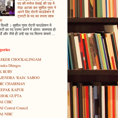
पद की मनोज देसाई की राह में
रोड़ा अटका कर सुशील गुप्ता ने
अपने लिए रोटरी फाउंडेशन में
ट्रस्टी के पद का रास्ता साफ
या
दिल्ली । सुशील गुप्ता रोटरी फाउंडेशन में
स्टी का पद प्राप्त करने में अंततः कामयाब हो
हैं और जैसे ही उन्हें यह पद मिलना कंफर्म ...
gories
ASKER CHOCKALINGAM
tendra Dhingra
K RUBY
JENDRA 'RAJA' SABOO
IRC CHAIRMAN
EEPAK KAPUR
SHOK GUPTA
AI CIRC
AI Central Council
AI NIRC