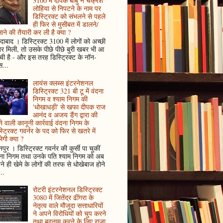
3100 में दीपक बाबु ने चक्रेश
लोहिया से निपटने के नाम पर
डिस्ट्रिक्ट को संभलने से पहले
ही फिर से मुसीबत में डालने/
ाने की तैयारी कर ली है क्या ?
ादाबाद । डिस्ट्रिक्ट 3100 में लोगों को अच्छी
 मिली, तो उसके पीछे पीछे बुरी खबर भी आ
ँची है - और इस तरह डिस्ट्रिक्ट के नॉन-
...
लायंस क्लब्स इंटरनेशनल
डिस्ट्रिक्ट 321 बी टू में वंदना
निगम व श्याम निगम की
'धोखाधड़ी' से खफा दीपक राज
आनंद व अजय डैंग द्वारा की
े वाली कानूनी कार्रवाई वंदना निगम के
्ट्रिक्ट गवर्नर के पद को फिर से खतरे में
ेगी क्या ?
पुर । डिस्ट्रिक्ट गवर्नर की कुर्सी पा चुकीं
दना निगम तथा उनके पति श्याम निगम को अब
े ही खेमे के लोगों की तरफ से धोखेबाज होने
..
रोटरी इंटरनेशनल डिस्ट्रिक्ट
3080 में जितेंद्र ढींगरा के
नेतृत्व वाले मौजूदा सत्ताधारियों
ने अपने विरोधियों को चुप करने
तथा बदनाम करने के लिए राजा