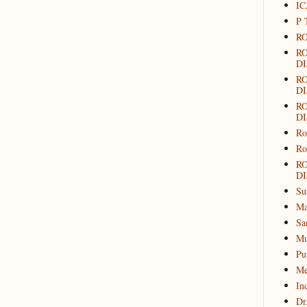
IC
P 
RO
R
DI
R
DI
R
DI
Ro
Ro
R
DI
Su
Ma
Sa
Mu
Pu
Me
In
Dr