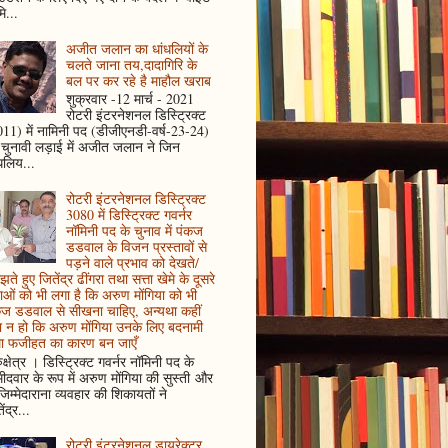
ि...
अजीत जलान का धांधलियों के
चलते जाना तय,दादागिरि के
बल पर कर रहे है माहौल खराब
शुक्रवार -12 मार्च - 2021
रोटरी इंटरनेशनल डिस्ट्रिक्ट
11) में नामिनी पद (डीजीएनडी-वर्ष-23-24)
 चुनावी लड़ाई में अजीत जलान ने जिन
धलिय...
रोटरी इंटरनेशनल डिस्ट्रिक्ट
3080 में डिस्ट्रिक्ट गवर्नर
नॉमिनी पद के चुनाव में पंकज
डडवाल के विजन प्रस्तावों से
पड़ने वाले प्रभाव को देखते/
ते हुए जितेंद्र ढींगरा तथा सत्ता खेमे के दूसरे
ाओं को भी लगा है कि अरुण मोंगिया को भी
कज डडवाल से सीखना चाहिए, अन्यथा कहीं
 न हो कि अरुण मोंगिया उनके लिए बदनामी
ा फजीहत का कारण बन जाएँ
ुक्षेत्र । डिस्ट्रिक्ट गवर्नर नॉमिनी पद के
मीदवार के रूप में अरुण मोंगिया की सुस्ती और
जिम्मेदाराना व्यवहार की शिकायतों ने
ेंद्र...
रोटरी इंटरनेशनल डायरेक्टर