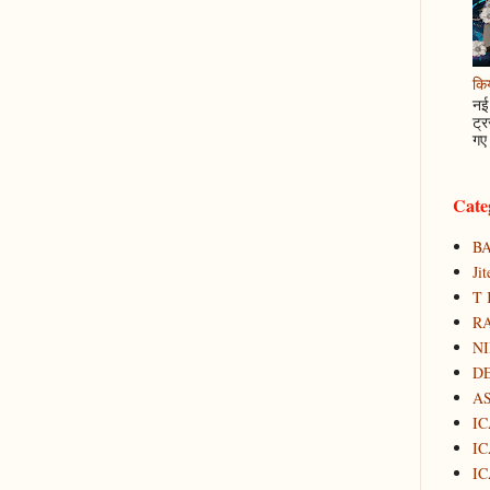
कि
नई 
ट्र
गए 
Cate
B
Ji
T 
RA
N
D
A
IC
IC
IC