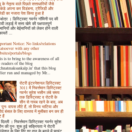
ू के नेतृत्व वाले पिछले सत्ताधारियों जैसे
कंडे अपना कर विडंबना, ट्रैजिडी और
ेडी का नजारा पेश किया हुआ है
ुक्षेत्र । डिस्ट्रिक्ट गवर्नर नॉमिनी पद की
ावी लड़ाई में सत्ता खेमे की पक्षपातपूर्ण
ानियों और बेईमानियों को लेकर होने वाली
ायतें ...
portant Notice: No links/relations
atsoever with any other
bsites/portals/blogs
s is to bring to the awareness of all
e readers of the blog
achnatmaksankalp.in' that this blog
rlier run and managed by Mr...
रोटरी इंटरनेशनल डिस्ट्रिक्ट
3011 में निवर्त्तमान डिस्ट्रिक्ट
गवर्नर सुरेश भसीन लंबे समय
तक डिस्ट्रिक्ट व रोटरी के
सीन से गायब रहने के बाद, अब
पुनः वापस लौटे हैं, तो विनय भाटिया और
ोद बंसल के लिए वास्तव में मुसीबत बन कर ही
 हैं
दिल्ली । निवर्त्तमान डिस्ट्रिक्ट गवर्नर सुरेश
न की पुनः शुरू हुई सक्रियता ने रोटरी
ंडेशन के लिए दिए गए दान के बदले में प्वाइंट