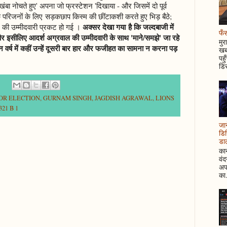
'खंबा नोचते हुए' अपना जो फ्रस्टेशन 'दिखाया - और जिसमें दो पूर्व
के परिजनों के लिए सड़कछाप किस्म की छींटाकशी करते हुए भिड़ बैठे;
अक्सर देखा गया है कि जल्दबाजी में
 की उम्मीदवारी प्रकट हो गई ।
फँस
और इसीलिए आदर्श अग्रवाल की उम्मीदवारी के साथ 'माने/समझे' जा रहे
मुर
न वर्ष में कहीं उन्हें दूसरी बार हार और फजीहत का सामना न करना पड़
खबर
पहु
डिस
NOR ELECTION
,
GURNAM SINGH
,
JAGDISH AGRAWAL
,
LIONS
21 B 1
जान
डिस
डाल
कान
वं
अपन
का.