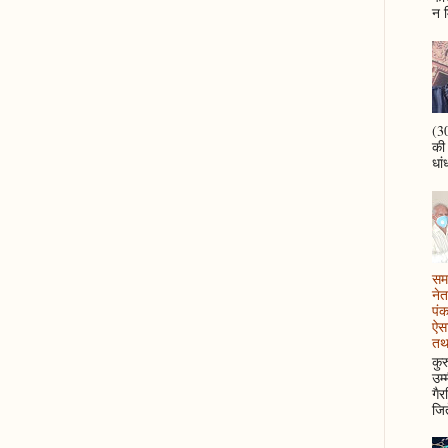
न म
(30
की
धां
समझ
नेत
पं
ऐसा
तथ
कुर
उम्
गैर
जित