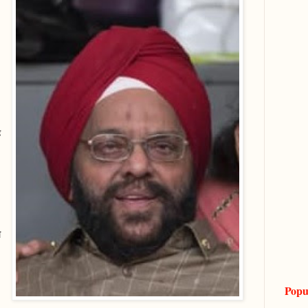
ह
ो
Popu