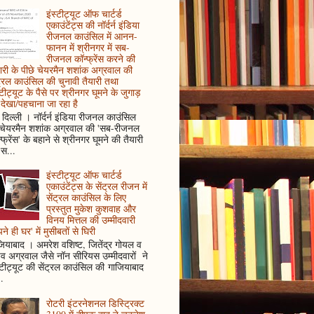
इंस्टीट्यूट ऑफ चार्टर्ड
एकाउंटेंट्स की नॉर्दर्न इंडिया
रीजनल काउंसिल में आनन-
फानन में श्रीनगर में सब-
रीजनल कॉन्फ्रेंस करने की
ारी के पीछे चेयरमैन शशांक अग्रवाल की
ट्रल काउंसिल की चुनावी तैयारी तथा
्टीट्यूट के पैसे पर श्रीनगर घूमने के जुगाड़
देखा/पहचाना जा रहा है
दिल्ली । नॉर्दर्न इंडिया रीजनल काउंसिल
 चेयरमैन शशांक अग्रवाल की 'सब-रीजनल
्फ्रेंस' के बहाने से श्रीनगर घूमने की तैयारी
स...
इंस्टीट्यूट ऑफ चार्टर्ड
एकाउंटेंट्स के सेंट्रल रीजन में
सेंट्रल काउंसिल के लिए
प्रस्तुत मुकेश कुशवाह और
विनय मित्तल की उम्मीदवारी
ने ही घर' में मुसीबतों से घिरी
ियाबाद । अमरेश वशिष्ट, जितेंद्र गोयल व
ुव अग्रवाल जैसे नॉन सीरियस उम्मीदवारों ने
्टीट्यूट की सेंट्रल काउंसिल की गाजियाबाद
..
रोटरी इंटरनेशनल डिस्ट्रिक्ट