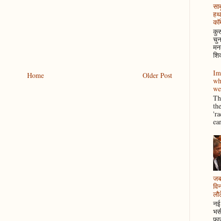
साब
हथ
कॉम
कुर
चुन
मनम
शिक
Im
Home
Older Post
wh
we
Thi
th
'r
ea
जब 
विन
लौटे
नई 
भसी
फाउ