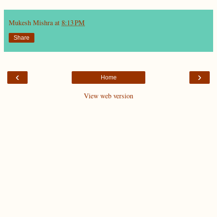
Mukesh Mishra
at
8:13 PM
Share
‹
›
Home
View web version