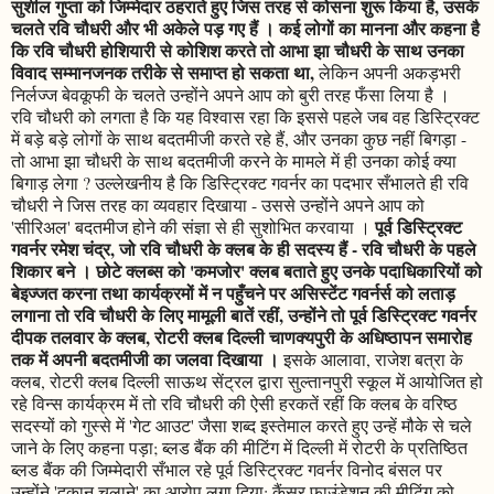
सुशील गुप्ता को जिम्मेदार ठहराते हुए जिस तरह से कोसना शुरू किया है, उसके
चलते रवि चौधरी और भी अकेले पड़ गए हैं । कई लोगों का मानना और कहना है
कि रवि चौधरी होशियारी से कोशिश करते तो आभा झा चौधरी के साथ उनका
विवाद सम्मानजनक तरीके से समाप्त हो सकता था,
लेकिन अपनी अकड़भरी
निर्लज्ज बेवकूफी के चलते उन्होंने अपने आप को बुरी तरह फँसा लिया है ।
रवि चौधरी को लगता है कि यह विश्वास रहा कि इससे पहले जब वह डिस्ट्रिक्ट
में बड़े बड़े लोगों के साथ बदतमीजी करते रहे हैं, और उनका कुछ नहीं बिगड़ा -
तो आभा झा चौधरी के साथ बदतमीजी करने के मामले में ही उनका कोई क्या
बिगाड़ लेगा ? उल्लेखनीय है कि डिस्ट्रिक्ट गवर्नर का पदभार सँभालते ही रवि
चौधरी ने जिस तरह का व्यवहार दिखाया - उससे उन्होंने अपने आप को
पूर्व डिस्ट्रिक्ट
'सीरिअल' बदतमीज होने की संज्ञा से ही सुशोभित करवाया ।
गवर्नर रमेश चंद्र, जो रवि चौधरी के क्लब के ही सदस्य हैं - रवि चौधरी के पहले
शिकार बने । छोटे क्लब्स को 'कमजोर' क्लब बताते हुए उनके पदाधिकारियों को
बेइज्जत करना तथा कार्यक्रमों में न पहुँचने पर असिस्टेंट गवर्नर्स को लताड़
लगाना तो रवि चौधरी के लिए मामूली बातें रहीं, उन्होंने तो पूर्व डिस्ट्रिक्ट गवर्नर
दीपक तलवार के क्लब, रोटरी क्लब दिल्ली चाणक्यपुरी के अधिष्ठापन समारोह
तक में अपनी बदतमीजी का जलवा दिखाया ।
इसके आलावा, राजेश बत्रा के
क्लब, रोटरी क्लब दिल्ली साऊथ सेंट्रल द्वारा सुल्तानपुरी स्कूल में आयोजित हो
रहे विन्स कार्यक्रम में तो रवि चौधरी की ऐसी हरकतें रहीं कि क्लब के वरिष्ठ
सदस्यों को गुस्से में 'गेट आउट' जैसा शब्द इस्तेमाल करते हुए उन्हें मौके से चले
जाने के लिए कहना पड़ा; ब्लड बैंक की मीटिंग में दिल्ली में रोटरी के प्रतिष्ठित
ब्लड बैंक की जिम्मेदारी सँभाल रहे पूर्व डिस्ट्रिक्ट गवर्नर विनोद बंसल पर
उन्होंने 'दुकान चलाने' का आरोप लगा दिया; कैंसर फाउंडेशन की मीटिंग को