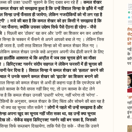
कमल शेखर
ब्स की उक्त 'उधारी' चुकाने के लिए दबाव बना रहे हैं ।
 कमल शेखर को समझाया हुआ है कि उन्हें विशाल सिन्हा के झाँसे में नहीं
सिन्हा उन्हें फँसाता ही जायेगा; लेकिन नजदीकियों को भी लग रहा है
गी' । मजे की बात है कि कमल शेखर को हर किसी ने समझाया है कि
मत फँसना; क्योंकि उसका उद्देश्य सिर्फ पैसे ऐंठना ही रहेगा - जैसे
तैय
थे ।
पिछली बार 'ठोकर' खा कर और 'ठगी' का शिकार बन कर अशोक
सें
इंस
सिन्हा के चक्कर में फँसने से अपने आपको बचा ले गए । लेकिन जिस
को 
ही जाता है, उसी तरह विशाल सिन्हा को भी कमल शेखर मिल गए ।
नई 
, लेकिन कमल शेखर उनके कहे अनुसार अपनी जेब ढीली करने के लिए
के
हा हालाँकि आश्वस्त थे कि अप्रैल में जब तक चुनाव होने का मौका
कॉन
पर 
। डिस्ट्रिक्ट गवर्नर संदीप सहगल ने लेकिन फरवरी में ही चुनाव की
पानी फेर दिया है । विशाल सिन्हा ने कमल शेखर को 'हलाल' करने की
चाल ने उनके सामने कमल शेखर को 'झटके' का शिकार बनाने की
िशाल सिन्हा को कमल शेखर से अभी ही कहना पड़ा है कि एमजेएफ बने
ने वाले क्लब्स के पैसे वापस नहीं किए गए, तो उन क्लब्स के वोट लेने
्वास है कि कमल शेखर उनकी 'उधारी' भरेगा, नहीं भरेगा तो 'मरेगा' -
'अप
ियों के अनुसार, कमल शेखर के लिए चिंता और सोचने की बात यह है
गाज
लोगों ने पहले भी उन्हें समझाया है और
 भी क्या वह चुनाव जीत सकेंगे ?
ध्र
इंस
िन्हा अपना खुद का चुनाव नहीं जीत सका था, वह उन्हें क्या चुनाव
क्षे.
ड देख लो - सेकेंड वाइस डिस्ट्रिक्ट गवर्नर वही बन सका है, जिसको
िन्हा सिर्फ सब्ज़बाग दिखायेगा, ताकि पैसे ऐंठ सके - जैसा कि उसने