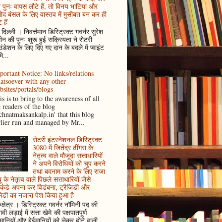
पुनः वापस लौटे हैं, तो विनय भाटिया और
ोद बंसल के लिए वास्तव में मुसीबत बन कर ही
 हैं
दिल्ली । निवर्त्तमान डिस्ट्रिक्ट गवर्नर सुरेश
न की पुनः शुरू हुई सक्रियता ने रोटरी
ंडेशन के लिए दिए गए दान के बदले में प्वाइंट
ि...
portant Notice: No links/relations
atsoever with any other
bsites/portals/blogs
s is to bring to the awareness of all
e readers of the blog
achnatmaksankalp.in' that this blog
rlier run and managed by Mr...
रोटरी इंटरनेशनल डिस्ट्रिक्ट
3080 में जितेंद्र ढींगरा के
नेतृत्व वाले मौजूदा सत्ताधारियों
ने अपने विरोधियों को चुप करने
तथा बदनाम करने के लिए राजा
ू के नेतृत्व वाले पिछले सत्ताधारियों जैसे
कंडे अपना कर विडंबना, ट्रैजिडी और
ेडी का नजारा पेश किया हुआ है
ुक्षेत्र । डिस्ट्रिक्ट गवर्नर नॉमिनी पद की
ावी लड़ाई में सत्ता खेमे की पक्षपातपूर्ण
ानियों और बेईमानियों को लेकर होने वाली