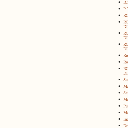
IC
P 
RO
R
DI
R
DI
R
DI
Ro
Ro
R
DI
Su
Ma
Sa
Mu
Pu
Me
In
Dr