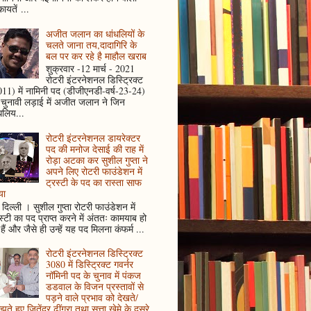
ायतें ...
अजीत जलान का धांधलियों के
चलते जाना तय,दादागिरि के
बल पर कर रहे है माहौल खराब
शुक्रवार -12 मार्च - 2021
रोटरी इंटरनेशनल डिस्ट्रिक्ट
11) में नामिनी पद (डीजीएनडी-वर्ष-23-24)
 चुनावी लड़ाई में अजीत जलान ने जिन
धलिय...
रोटरी इंटरनेशनल डायरेक्टर
पद की मनोज देसाई की राह में
रोड़ा अटका कर सुशील गुप्ता ने
अपने लिए रोटरी फाउंडेशन में
ट्रस्टी के पद का रास्ता साफ
या
दिल्ली । सुशील गुप्ता रोटरी फाउंडेशन में
स्टी का पद प्राप्त करने में अंततः कामयाब हो
हैं और जैसे ही उन्हें यह पद मिलना कंफर्म ...
रोटरी इंटरनेशनल डिस्ट्रिक्ट
3080 में डिस्ट्रिक्ट गवर्नर
नॉमिनी पद के चुनाव में पंकज
डडवाल के विजन प्रस्तावों से
पड़ने वाले प्रभाव को देखते/
ते हुए जितेंद्र ढींगरा तथा सत्ता खेमे के दूसरे