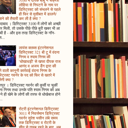
3100 में दीपक बाबु ने चक्रेश
लोहिया से निपटने के नाम पर
डिस्ट्रिक्ट को संभलने से पहले
ही फिर से मुसीबत में डालने/
ाने की तैयारी कर ली है क्या ?
ादाबाद । डिस्ट्रिक्ट 3100 में लोगों को अच्छी
 मिली, तो उसके पीछे पीछे बुरी खबर भी आ
ँची है - और इस तरह डिस्ट्रिक्ट के नॉन-
...
लायंस क्लब्स इंटरनेशनल
डिस्ट्रिक्ट 321 बी टू में वंदना
निगम व श्याम निगम की
'धोखाधड़ी' से खफा दीपक राज
आनंद व अजय डैंग द्वारा की
े वाली कानूनी कार्रवाई वंदना निगम के
्ट्रिक्ट गवर्नर के पद को फिर से खतरे में
ेगी क्या ?
पुर । डिस्ट्रिक्ट गवर्नर की कुर्सी पा चुकीं
दना निगम तथा उनके पति श्याम निगम को अब
े ही खेमे के लोगों की तरफ से धोखेबाज होने
..
रोटरी इंटरनेशनल डिस्ट्रिक्ट
3011 में निवर्त्तमान डिस्ट्रिक्ट
गवर्नर सुरेश भसीन लंबे समय
तक डिस्ट्रिक्ट व रोटरी के
सीन से गायब रहने के बाद, अब