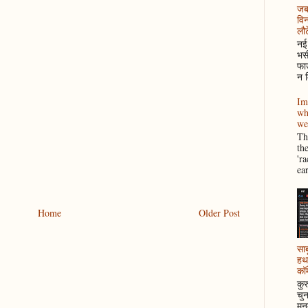
जब 
विन
लौटे
नई 
भसी
फाउ
न म
Im
wh
we
Thi
th
'r
ea
Home
Older Post
साब
हथ
कॉम
कुर
चुन
मनम