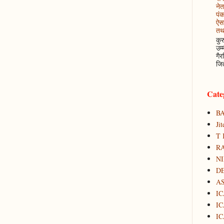
नेत
पं
ऐसा
तथ
कुर
उम्
गैर
जित
Cate
B
Ji
T 
RA
N
D
A
IC
IC
IC