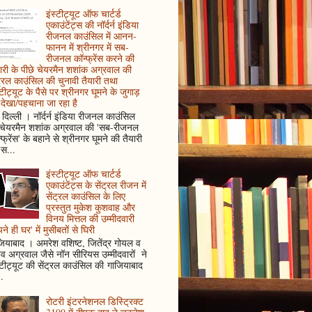
इंस्टीट्यूट ऑफ चार्टर्ड
एकाउंटेंट्स की नॉर्दर्न इंडिया
रीजनल काउंसिल में आनन-
फानन में श्रीनगर में सब-
रीजनल कॉन्फ्रेंस करने की
ारी के पीछे चेयरमैन शशांक अग्रवाल की
ट्रल काउंसिल की चुनावी तैयारी तथा
्टीट्यूट के पैसे पर श्रीनगर घूमने के जुगाड़
देखा/पहचाना जा रहा है
दिल्ली । नॉर्दर्न इंडिया रीजनल काउंसिल
 चेयरमैन शशांक अग्रवाल की 'सब-रीजनल
्फ्रेंस' के बहाने से श्रीनगर घूमने की तैयारी
स...
इंस्टीट्यूट ऑफ चार्टर्ड
एकाउंटेंट्स के सेंट्रल रीजन में
सेंट्रल काउंसिल के लिए
प्रस्तुत मुकेश कुशवाह और
विनय मित्तल की उम्मीदवारी
ने ही घर' में मुसीबतों से घिरी
ियाबाद । अमरेश वशिष्ट, जितेंद्र गोयल व
ुव अग्रवाल जैसे नॉन सीरियस उम्मीदवारों ने
्टीट्यूट की सेंट्रल काउंसिल की गाजियाबाद
..
रोटरी इंटरनेशनल डिस्ट्रिक्ट