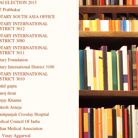
AI ELECTION 2015
T Prabhakar
TARY SOUTH ASIA OFFICE
OTARY INTERNATIONAL
STRICT 3012
OTARY INTERNATIONAL
STRICT 3080
OTARY INTERNATIONAL
STRICT 3011
tary Foundation
tary International District 3100
OTARY INTERNATIONAL
STRICT 3010
shil gupta
noj desai
njay Khanna
kesh Arneja
nshpanjali Crosslay Hospital
dical Council Of India
dian Medical Association
. Vinay Aggarwal