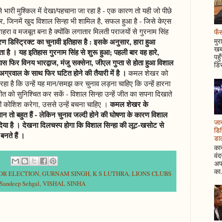
भारी मुश्किल में देखा/पहचाना जा रहा है - एक कारण तो यही जो पीछे
ीदवार, जिनमें खुद विशाल सिन्हा भी शामिल है, सफल हुआ है - जिसे केएस
रा व मजबूत बना है क्योंकि लगातार मिलती पराजयों से गुरनाम सिंह
फँस
ण डिस्ट्रिक्ट का चुनावी इतिहास है : इसके अनुसार, हारा हुआ
मुर
खबर
 है । यह इतिहास गुरनाम सिंह से शुरू हुआ; पहली बार वह हारे,
पहु
 फिर विनय भारद्वाज, मंजु सक्सेना, जीएल गुप्ता से होता हुआ विशाल
डिस
रवाल के साथ फिर घटित होने की तैयारी में है ।
कमल शेखर को
ा है कि उन्हें यह मान/समझ कर चुनाव लड़ना चाहिए कि उन्हें हारना
त को सुनिश्चित कर सकें - विशाल सिन्हा उन्हें जीत का सपना दिखाते
कमल शेखर के
ी कोशिश करेगा, उससे उन्हें बचना चाहिए ।
तो बहुत हैं - लेकिन चुनाव जल्दी होने की घोषणा के कारण विशाल
जान
दिया है । देखना दिलचस्प होगा कि विशाल सिन्हा की लूट-खसोट से
डिस
नते हैं ।
डाल
कान
वं
अपन
का.
NOR ELECTION
,
GURNAM SINGH
,
K S LUTHRA
,
LIONS CLUBS
Sandeep Sehgal
,
VISHAL SINHA