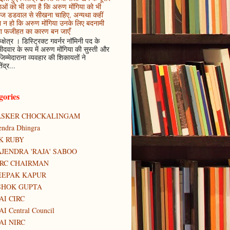
ाओं को भी लगा है कि अरुण मोंगिया को भी
कज डडवाल से सीखना चाहिए, अन्यथा कहीं
 न हो कि अरुण मोंगिया उनके लिए बदनामी
ा फजीहत का कारण बन जाएँ
ुक्षेत्र । डिस्ट्रिक्ट गवर्नर नॉमिनी पद के
मीदवार के रूप में अरुण मोंगिया की सुस्ती और
जिम्मेदाराना व्यवहार की शिकायतों ने
ेंद्र...
gories
ASKER CHOCKALINGAM
tendra Dhingra
K RUBY
JENDRA 'RAJA' SABOO
IRC CHAIRMAN
EEPAK KAPUR
SHOK GUPTA
AI CIRC
AI Central Council
AI NIRC