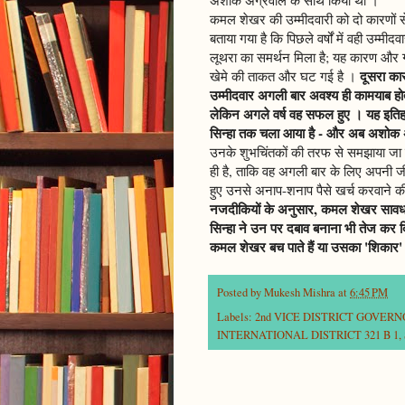
कमल शेखर की उम्मीदवारी को दो कारणों से 
बताया गया है कि पिछले वर्षों में वही उम्म
लूथरा का समर्थन मिला है; यह कारण और गह
दूसरा कार
खेमे की ताकत और घट गई है ।
उम्मीदवार अगली बार अवश्य ही कामयाब होता
लेकिन अगले वर्ष वह सफल हुए । यह इतिहास
सिन्हा तक चला आया है - और अब अशोक अग्
उनके शुभचिंतकों की तरफ से समझाया जा रह
ही है, ताकि वह अगली बार के लिए अपनी जी
हुए उनसे अनाप-शनाप पैसे खर्च करवाने क
नजदीकियों के अनुसार, कमल शेखर सावधान 
सिन्हा ने उन पर दबाव बनाना भी तेज कर 
कमल शेखर बच पाते हैं या उसका 'शिकार' ब
Posted by
Mukesh Mishra
at
6:45 PM
Labels:
2nd VICE DISTRICT GOVER
INTERNATIONAL DISTRICT 321 B 1
,