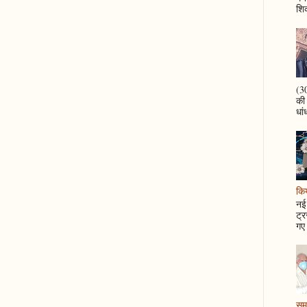
शिक
(30
की
धां
कि
नई 
ट्र
गए 
समझ