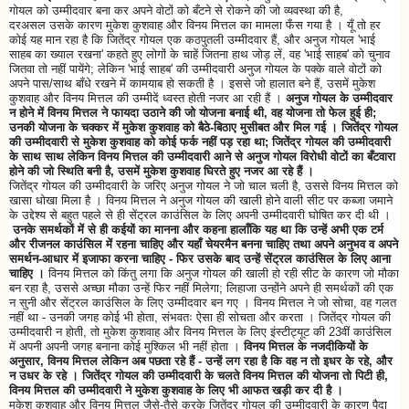
गोयल को उम्मीदवार बना कर अपने वोटों को बँटने से रोकने की जो व्यवस्था की है,
दरअसल उसके कारण मुकेश कुशवाह और विनय मित्तल का मामला फँस गया है । यूँ तो हर
कोई यह मान रहा है कि जितेंद्र गोयल एक कठपुतली उम्मीदवार हैं, और अनुज गोयल 'भाई
साहब का ख्याल रखना' कहते हुए लोगों के चाहें जितना हाथ जोड़ लें, वह 'भाई साहब' को चुनाव
जितवा तो नहीं पायेंगे; लेकिन 'भाई साहब' की उम्मीदवारी अनुज गोयल के पक्के वाले वोटों को
अपने पास/साथ बाँधे रखने में कामयाब हो सकती है । इससे जो हालात बने हैं, उसमें मुकेश
कुशवाह और विनय मित्तल की उम्मीदें ध्वस्त होती नजर आ रही हैं ।
अनुज गोयल के उम्मीदवार
न होने में विनय मित्तल ने फायदा उठाने की जो योजना बनाई थी, वह योजना तो फेल हुई ही;
उनकी योजना के चक्कर में मुकेश कुशवाह को बैठे-बिठाए मुसीबत और मिल गई । जितेंद्र गोयल
की उम्मीदवारी से मुकेश कुशवाह को कोई फर्क नहीं पड़ रहा था; जितेंद्र गोयल की उम्मीदवारी
के साथ साथ लेकिन विनय मित्तल की उम्मीदवारी आने से अनुज गोयल विरोधी वोटों का बँटवारा
होने की जो स्थिति बनी है, उसमें मुकेश कुशवाह घिरते हुए नजर आ रहे हैं ।
जितेंद्र गोयल की उम्मीदवारी के जरिए अनुज गोयल ने जो चाल चली है, उससे विनय मित्तल को
खासा धोखा मिला है । विनय मित्तल ने अनुज गोयल की खाली होने वाली सीट पर कब्जा जमाने
के उद्देश्य से बहुत पहले से ही सेंट्रल काउंसिल के लिए अपनी उम्मीदवारी घोषित कर दी थी ।
उनके समर्थकों में से ही कईयों का मानना और कहना हालाँकि यह था कि उन्हें अभी एक टर्म
और रीजनल काउंसिल में रहना चाहिए और यहाँ चेयरमैन बनना चाहिए तथा अपने अनुभव व अपने
समर्थन-आधार में इजाफा करना चाहिए - फिर उसके बाद उन्हें सेंट्रल काउंसिल के लिए आना
चाहिए ।
विनय मित्तल को किंतु लगा कि अनुज गोयल की खाली हो रही सीट के कारण जो मौका
बन रहा है, उससे अच्छा मौका उन्हें फिर नहीं मिलेगा; लिहाजा उन्होंने अपने ही समर्थकों की एक
न सुनी और सेंट्रल काउंसिल के लिए उम्मीदवार बन गए । विनय मित्तल ने जो सोचा, वह गलत
नहीं था - उनकी जगह कोई भी होता, संभवतः ऐसा ही सोचता और करता । जितेंद्र गोयल की
उम्मीदवारी न होती, तो मुकेश कुशवाह और विनय मित्तल के लिए इंस्टीट्यूट की 23वीं काउंसिल
में अपनी अपनी जगह बनाना कोई मुश्किल भी नहीं होता ।
विनय मित्तल के नजदीकियों के
अनुसार, विनय मित्तल लेकिन अब पछता रहे हैं - उन्हें लग रहा है कि वह न तो इधर के रहे, और
न उधर के रहे । जितेंद्र गोयल की उम्मीदवारी के चलते विनय मित्तल की योजना तो पिटी ही,
विनय मित्तल की उम्मीदवारी ने मुकेश कुशवाह के लिए भी आफत खड़ी कर दी है ।
मुकेश कुशवाह और विनय मित्तल जैसे-तैसे करके जितेंद्र गोयल की उम्मीदवारी के कारण पैदा