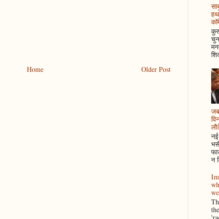
साब
हथ
कॉम
कुर
चुन
मनम
शिक
Home
Older Post
जब 
विन
लौटे
नई 
भसी
फाउ
न म
Im
wh
we
Thi
th
'r