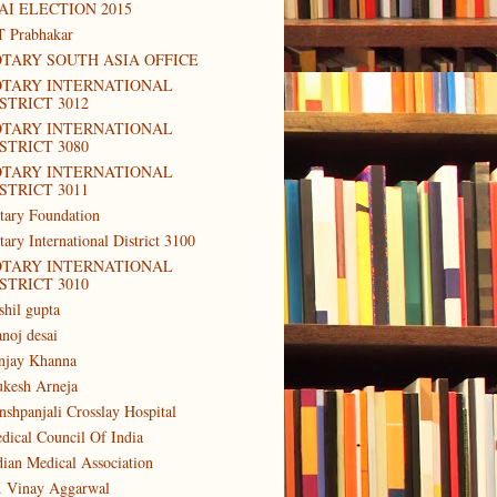
AI ELECTION 2015
T Prabhakar
TARY SOUTH ASIA OFFICE
OTARY INTERNATIONAL
STRICT 3012
OTARY INTERNATIONAL
STRICT 3080
OTARY INTERNATIONAL
STRICT 3011
tary Foundation
tary International District 3100
OTARY INTERNATIONAL
STRICT 3010
shil gupta
noj desai
njay Khanna
kesh Arneja
nshpanjali Crosslay Hospital
dical Council Of India
dian Medical Association
. Vinay Aggarwal