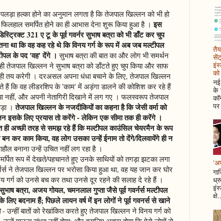
में पलड़ा हल्का होने का अनुमान लगता है कि तेजपाल खिल्लन को भी हो
इस
े फिलहाल समर्पित होने का ही आभास देना शुरू किया हुआ है ।
ं डिस्ट्रिक्ट 321 ए टू के पूर्व गवर्नर सुभाष बत्रा को भी डाँट कर चुप
ना था कि वह कह रहे थे कि विनय गर्ग के रूप में अब जब मल्टीपल
तैय
पल के पद 'वह' देंगे ।
सुभाष बत्रा की बात का और लोग भी समर्थन
सें
इंस
 तेजपाल खिल्लन ने सुभाष बत्रा को डाँटते हुए चुप किया और साफ
को 
ही तय करेगी । दरअसल अपना धंधा बचाने के लिए, तेजपाल खिल्लन
नई 
 हैं कि वह लीडरशिप के 'काम' में अड़ंगा डालने की कोशिश कर रहे हैं
के
िया नहीं, और अपनी नेतागिरी दिखाने में लग गए । फलस्वरूप तेजपाल
कॉन
पर 
तेजपाल खिल्लन के नजदीकियों का कहना है कि जेसी वर्मा को
 पड़ा ।
लन इसके लिए प्रयास तो करेंगे - लेकिन एक सीमा तक ही करेंगे ।
ी अच्छी तरह से समझ रहे हैं कि मल्टीपल काउंसिल चेयरमैन के रूप
ली बन कर काम किया, वह लोग उसका उन्हें ईनाम तो देंगे/दिलवायेंगे ही न
हौल बनाना उन्हें उचित नहीं लग रहा है ।
्पित रूप में देखते/पहचानते हुए उनके साथियों को तगड़ा झटका लगा
'अप
गवर्नर्स ने तेजपाल खिल्लन पर भरोसा किया हुआ था, वह यह जान कर घोर
गाज
नय गर्ग को उनसे बच कर तथा उनसे दूर रहने की सलाह दे रहे हैं ।
ध्र
इंस
सुभाष बत्रा, अजय गोयल, चमनलाल गुप्ता जैसे पूर्व गवर्नर्स मल्टीपल
क्षे.
े के लिए बदनाम हैं; पिछले लायन वर्ष में इन लोगों ने पूर्व गवनर्स से खाने
ा
- उन्हीं बातों को रेखांकित करते हुए तेजपाल खिल्लन ने विनय गर्ग को
, उन्हें मानना संभव नहीं होगा; और इसलिए अच्छा होगा कि ऐसे लोगों से