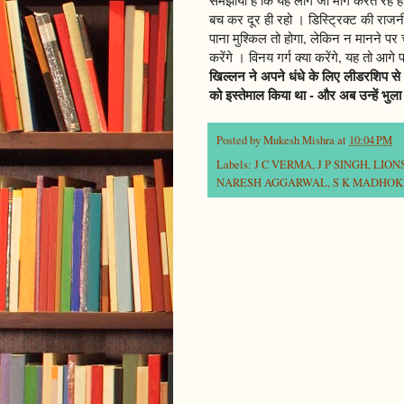
बच कर दूर ही रहो । डिस्ट्रिक्ट की राज
पाना मुश्किल तो होगा, लेकिन न मानने पर च
करेंगे । विनय गर्ग क्या करेंगे, यह तो आगे
खिल्लन ने अपने धंधे के लिए लीडरशिप स
को इस्तेमाल किया था - और अब उन्हें भुला
Posted by
Mukesh Mishra
at
10:04 PM
Labels:
J C VERMA
,
J P SINGH
,
LION
NARESH AGGARWAL
,
S K MADHOK