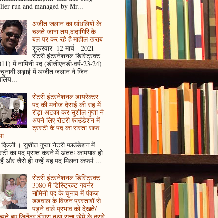
rlier run and managed by Mr...
अजीत जलान का धांधलियों के
चलते जाना तय,दादागिरि के
बल पर कर रहे है माहौल खराब
शुक्रवार -12 मार्च - 2021
रोटरी इंटरनेशनल डिस्ट्रिक्ट
11) में नामिनी पद (डीजीएनडी-वर्ष-23-24)
 चुनावी लड़ाई में अजीत जलान ने जिन
धलिय...
रोटरी इंटरनेशनल डायरेक्टर
पद की मनोज देसाई की राह में
रोड़ा अटका कर सुशील गुप्ता ने
अपने लिए रोटरी फाउंडेशन में
ट्रस्टी के पद का रास्ता साफ
या
दिल्ली । सुशील गुप्ता रोटरी फाउंडेशन में
स्टी का पद प्राप्त करने में अंततः कामयाब हो
हैं और जैसे ही उन्हें यह पद मिलना कंफर्म ...
रोटरी इंटरनेशनल डिस्ट्रिक्ट
3080 में डिस्ट्रिक्ट गवर्नर
नॉमिनी पद के चुनाव में पंकज
डडवाल के विजन प्रस्तावों से
पड़ने वाले प्रभाव को देखते/
ते हुए जितेंद्र ढींगरा तथा सत्ता खेमे के दूसरे