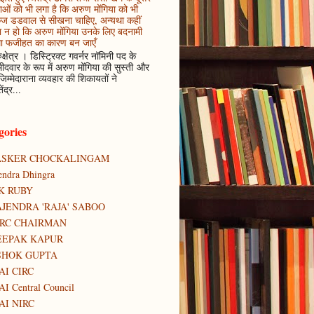
ाओं को भी लगा है कि अरुण मोंगिया को भी
कज डडवाल से सीखना चाहिए, अन्यथा कहीं
 न हो कि अरुण मोंगिया उनके लिए बदनामी
ा फजीहत का कारण बन जाएँ
ुक्षेत्र । डिस्ट्रिक्ट गवर्नर नॉमिनी पद के
मीदवार के रूप में अरुण मोंगिया की सुस्ती और
जिम्मेदाराना व्यवहार की शिकायतों ने
ेंद्र...
gories
ASKER CHOCKALINGAM
tendra Dhingra
K RUBY
JENDRA 'RAJA' SABOO
IRC CHAIRMAN
EEPAK KAPUR
SHOK GUPTA
AI CIRC
AI Central Council
AI NIRC