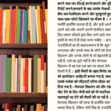
करने तथा मार-पिटाई करने/कराने और पु
रिपोर्ट करने/करवाने के बाद लायंस नेताओं 
बीच अब मेलमिलाप करने और मुस्कुराते हुए
साथ-साथ फोटो खिंचवाने का मौसम है ।
य
तस्वीरें हालाँकि छलावा ही हैं, और इन्हें अपन
अपने धंधे और अपनी अपनी पोजीशन बचान
लिए लायन लीडर्स द्वारा किए जाने वाले ना
दृश्यों के रूप में ही देखा जाना चाहिए । इन
नजदीकियों का ही कहना/बताना है कि खुद 
अग्रवाल और उनके साथ के लोगों को तेज
खिल्लन और उनके लोगों से जो बेइज्जती 
पड़ी है, उसे वह भूले नहीं हैं और तेजपाल
खिल्लन से वह एक एक बात का बदला लेने
इसी तैयारी के तहत विनोद खन
तैयारी में हैं ।
को डायरेक्टर अपॉइन्टी बनाया गया है, तथा
एसके मधोक को जीएलटी एरिया लीडर का
दिया गया है - तेजपाल खिल्लन को और गह
चोट देने के लिए जेसी वर्मा को भी मल्टीपल म
महत्त्वपूर्ण पद देने की तैयारी की जा रही है 
तेजपाल खिल्लन की तरफ से हालाँकि दावा किय
रुकवा दिया है, लेकिन जेपी सिंह के नजदीकियो