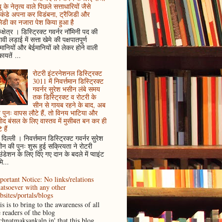
ू के नेतृत्व वाले पिछले सत्ताधारियों जैसे
कंडे अपना कर विडंबना, ट्रैजिडी और
ेडी का नजारा पेश किया हुआ है
ुक्षेत्र । डिस्ट्रिक्ट गवर्नर नॉमिनी पद की
ावी लड़ाई में सत्ता खेमे की पक्षपातपूर्ण
ानियों और बेईमानियों को लेकर होने वाली
ायतें ...
रोटरी इंटरनेशनल डिस्ट्रिक्ट
3011 में निवर्त्तमान डिस्ट्रिक्ट
गवर्नर सुरेश भसीन लंबे समय
तक डिस्ट्रिक्ट व रोटरी के
सीन से गायब रहने के बाद, अब
पुनः वापस लौटे हैं, तो विनय भाटिया और
ोद बंसल के लिए वास्तव में मुसीबत बन कर ही
 हैं
दिल्ली । निवर्त्तमान डिस्ट्रिक्ट गवर्नर सुरेश
न की पुनः शुरू हुई सक्रियता ने रोटरी
ंडेशन के लिए दिए गए दान के बदले में प्वाइंट
ि...
portant Notice: No links/relations
atsoever with any other
bsites/portals/blogs
s is to bring to the awareness of all
e readers of the blog
achnatmaksankalp.in' that this blog