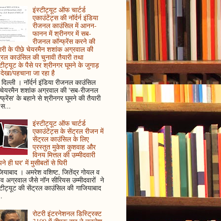
इंस्टीट्यूट ऑफ चार्टर्ड
एकाउंटेंट्स की नॉर्दर्न इंडिया
रीजनल काउंसिल में आनन-
फानन में श्रीनगर में सब-
रीजनल कॉन्फ्रेंस करने की
ारी के पीछे चेयरमैन शशांक अग्रवाल की
ट्रल काउंसिल की चुनावी तैयारी तथा
्टीट्यूट के पैसे पर श्रीनगर घूमने के जुगाड़
देखा/पहचाना जा रहा है
दिल्ली । नॉर्दर्न इंडिया रीजनल काउंसिल
 चेयरमैन शशांक अग्रवाल की 'सब-रीजनल
्फ्रेंस' के बहाने से श्रीनगर घूमने की तैयारी
स...
इंस्टीट्यूट ऑफ चार्टर्ड
एकाउंटेंट्स के सेंट्रल रीजन में
सेंट्रल काउंसिल के लिए
प्रस्तुत मुकेश कुशवाह और
विनय मित्तल की उम्मीदवारी
ने ही घर' में मुसीबतों से घिरी
ियाबाद । अमरेश वशिष्ट, जितेंद्र गोयल व
ुव अग्रवाल जैसे नॉन सीरियस उम्मीदवारों ने
्टीट्यूट की सेंट्रल काउंसिल की गाजियाबाद
..
रोटरी इंटरनेशनल डिस्ट्रिक्ट