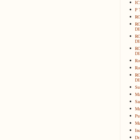
IC
P 
RO
R
DI
R
DI
R
DI
Ro
Ro
R
DI
Su
Ma
Sa
Mu
Pu
Me
In
Dr