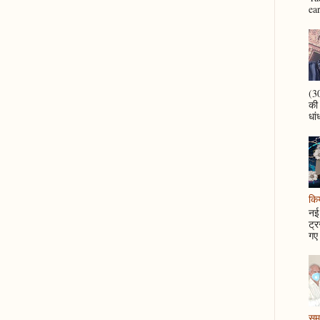
ea
(30
की
धां
कि
नई 
ट्र
गए 
समझ