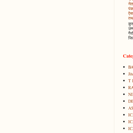
नेत
पं
ऐसा
तथ
कुर
उम्
गैर
जित
Cate
B
Ji
T 
RA
N
D
A
IC
IC
IC