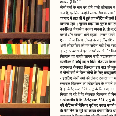
अवश्य ही मिलेगी ।
जेसी वर्मा के नाम पर होने वाली खींचतान 
गया है, इसलिए उन्होंने लीडरशिप के सामन
चक्कर में हाल ही में हुई एक मीटिंग में उन्हे
कराना पड़ा । सुभाष बत्रा का गुनाह बस इत
काउंसिल चेयरमैन उनका अपना है, तो मल्टी
करते और मामला आगे बढ़ता - उससे पहले ही
ऐलान किया कि मल्टीपल के पद लीडरशिप 
अभी लीडरशिप को यह संदेश नहीं देना चाहते
। सुभाष बत्रा ने इस 'तथ्य' पर तो गौर क
खिल्लन को सबके सामने उन्हें फटकारना
मल्टीपल में कोई पद न मिले, तेजपाल खिल्
दरअसल तेजपाल खिल्लन इस बात को बहुत ह
में जेसी वर्मा ने जिन लोगों के लिए कठपुत
- इसलिए जेसी वर्मा को लेकर टकराव का मा
तेजपाल खिल्लन को लीडरशिप के सामने समर
है । डिस्ट्रिक्ट 321 ए टू के जिन पूर्व 
निराश हो रहे हैं कि तेजपाल खिल्लन ही वि
उल्लेखनीय है कि डिस्ट्रिक्ट 321 ए टू के 
की मीटिंग्स में विभिन्न मुद्दों पर बबाल मचान
के पैसे लेने के मुद्दे पर खासा हंगामा किया थ
समझाया है कि यह लोग जो माँग करते रहे हैं