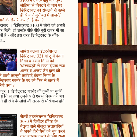
3100 में दीपक बाबु ने चक्रेश
लोहिया से निपटने के नाम पर
डिस्ट्रिक्ट को संभलने से पहले
ही फिर से मुसीबत में डालने/
ाने की तैयारी कर ली है क्या ?
ादाबाद । डिस्ट्रिक्ट 3100 में लोगों को अच्छी
 मिली, तो उसके पीछे पीछे बुरी खबर भी आ
ँची है - और इस तरह डिस्ट्रिक्ट के नॉन-
...
लायंस क्लब्स इंटरनेशनल
डिस्ट्रिक्ट 321 बी टू में वंदना
निगम व श्याम निगम की
'धोखाधड़ी' से खफा दीपक राज
आनंद व अजय डैंग द्वारा की
े वाली कानूनी कार्रवाई वंदना निगम के
्ट्रिक्ट गवर्नर के पद को फिर से खतरे में
ेगी क्या ?
पुर । डिस्ट्रिक्ट गवर्नर की कुर्सी पा चुकीं
दना निगम तथा उनके पति श्याम निगम को अब
े ही खेमे के लोगों की तरफ से धोखेबाज होने
..
रोटरी इंटरनेशनल डिस्ट्रिक्ट
3080 में जितेंद्र ढींगरा के
नेतृत्व वाले मौजूदा सत्ताधारियों
ने अपने विरोधियों को चुप करने
तथा बदनाम करने के लिए राजा