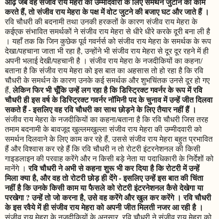
ओढ़े जब वह संजीव राय मेहरा की उम्मीदवारी के लिए समर्थन जुटाने का काम
करते हैं, तो संजीव राय मेहरा के पक्ष में वोट जुटने की बजाए घट और जाते हैं ।
रवि चौधरी की बदनामी तथा उनकी हरकतों के कारण संजीव राय मेहरा के
कईएक संभावित समर्थकों ने संजीव राय मेहरा से धीरे धीरे करके दूरी बना ली है
। यहाँ तक कि जिन कुछेक पूर्व गवर्नर्स को संजीव राय मेहरा के समर्थक के रूप
देखा/पहचाना जाता भी रहा है, उन्होंने भी संजीव राय मेहरा से दूर दूर रहने में ही
अपनी भलाई देखी/पहचानी है । संजीव राय मेहरा के नजदीकियों का कहना/
बताना है कि संजीव राय मेहरा को इस बात का अहसास तो हो रहा है कि रवि
चौधरी के समर्थन के कारण उनके कई समर्थक और शुभचिंतक उनसे दूर हो गए
लेकिन फिर भी चूँकि उन्हें लग रहा है कि डिस्ट्रिक्ट गवर्नर के रूप में रवि
हैं,
चौधरी ही इस वर्ष के डिस्ट्रिक्ट गवर्नर नॉमिनी पद के चुनाव में उन्हें जीत दिलवा
सकते हैं - इसलिए वह रवि चौधरी का साथ छोड़ने के लिए तैयार नहीं हैं ।
संजीव राय मेहरा के नजदीकियों का कहना/बताना है कि रवि चौधरी जिस तरह
तमाम बदनामी के बावजूद खुल्लमखुल्ला संजीव राय मेहरा की उम्मीदवारी को
समर्थन दिलवाने के लिए काम कर रहे हैं, उससे संजीव राय मेहरा बहुत प्रभावित
हैं और विश्वास कर रहे हैं कि रवि चौधरी न तो रोटरी इंटरनेशनल की किसी
गाइडलाइन की परवाह करेंगे और न किसी बड़े नेता या पदाधिकारी के निर्देशों को
रवि चौधरी ने अभी से कहना शुरू भी कर दिया है कि रोटरी में उन्हें
मानेंगे ।
मिला क्या है, और वह तो रोटरी छोड़ ही देंगे - इसलिए उन्हें इस बात की चिंता
नहीं है कि उनके किसी काम या फैसले को रोटरी इंटरनेशनल कैसे देखेगा या
परखेगा ? उन्हें तो जो करना है, उसे वह करेंगे और खुल कर करेंगे । रवि चौधरी
के इस रवैये में ही संजीव राय मेहरा को अपनी जीत मिलती नजर आ रही है ।
संजीव राय मेहरा के नजदीकियों के अनुसार, रवि चौधरी ने संजीव राय मेहरा को