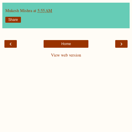
Mukesh Mishra
at
5:55 AM
Share
‹
›
Home
View web version