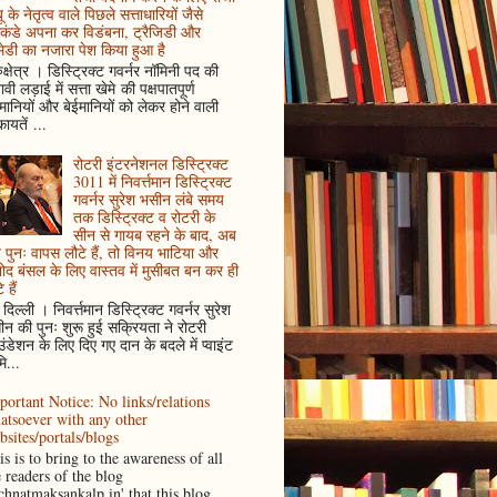
ू के नेतृत्व वाले पिछले सत्ताधारियों जैसे
कंडे अपना कर विडंबना, ट्रैजिडी और
ेडी का नजारा पेश किया हुआ है
ुक्षेत्र । डिस्ट्रिक्ट गवर्नर नॉमिनी पद की
ावी लड़ाई में सत्ता खेमे की पक्षपातपूर्ण
ानियों और बेईमानियों को लेकर होने वाली
ायतें ...
रोटरी इंटरनेशनल डिस्ट्रिक्ट
3011 में निवर्त्तमान डिस्ट्रिक्ट
गवर्नर सुरेश भसीन लंबे समय
तक डिस्ट्रिक्ट व रोटरी के
सीन से गायब रहने के बाद, अब
पुनः वापस लौटे हैं, तो विनय भाटिया और
ोद बंसल के लिए वास्तव में मुसीबत बन कर ही
 हैं
दिल्ली । निवर्त्तमान डिस्ट्रिक्ट गवर्नर सुरेश
न की पुनः शुरू हुई सक्रियता ने रोटरी
ंडेशन के लिए दिए गए दान के बदले में प्वाइंट
ि...
portant Notice: No links/relations
atsoever with any other
bsites/portals/blogs
s is to bring to the awareness of all
e readers of the blog
achnatmaksankalp.in' that this blog