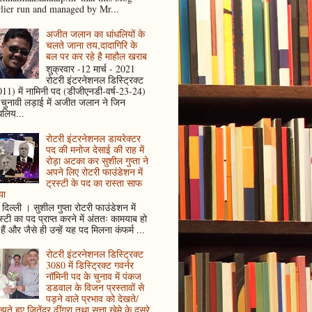
rlier run and managed by Mr...
अजीत जलान का धांधलियों के
चलते जाना तय,दादागिरि के
बल पर कर रहे है माहौल खराब
शुक्रवार -12 मार्च - 2021
रोटरी इंटरनेशनल डिस्ट्रिक्ट
11) में नामिनी पद (डीजीएनडी-वर्ष-23-24)
 चुनावी लड़ाई में अजीत जलान ने जिन
धलिय...
रोटरी इंटरनेशनल डायरेक्टर
पद की मनोज देसाई की राह में
रोड़ा अटका कर सुशील गुप्ता ने
अपने लिए रोटरी फाउंडेशन में
ट्रस्टी के पद का रास्ता साफ
या
दिल्ली । सुशील गुप्ता रोटरी फाउंडेशन में
स्टी का पद प्राप्त करने में अंततः कामयाब हो
हैं और जैसे ही उन्हें यह पद मिलना कंफर्म ...
रोटरी इंटरनेशनल डिस्ट्रिक्ट
3080 में डिस्ट्रिक्ट गवर्नर
नॉमिनी पद के चुनाव में पंकज
डडवाल के विजन प्रस्तावों से
पड़ने वाले प्रभाव को देखते/
ते हुए जितेंद्र ढींगरा तथा सत्ता खेमे के दूसरे