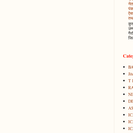
नेत
पं
ऐसा
तथ
कुर
उम्
गैर
जित
Cate
B
Ji
T 
RA
N
D
A
IC
IC
IC