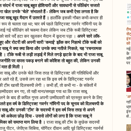
 संदर्भ में राजा साबू बहुत होशियारी और सावधानी से फील्डिंग सजाते
और सारा खेल उनके 'चेले' संभालते हैं - लेकिन जब कभी ऐसा लगता है कि
जा साबू खुद मैदान में उतरते हैं ।
हालाँकि इसकी नौबत कभी-कभार ही
रूप से चलता रहा था; चार वर्ष पहले डिस्ट्रिक्ट गवर्नर नॉमिनी पद के
तैय
ा सजाई गई फील्डिंग को चकमा देकर लेकिन जब टीके रूबी डिस्ट्रिक्ट
सें
को सारे पर्दे हटा कर खुलकर मैदान में कूदना पड़ा ।
अपने सारे लॉव-
इंस
ुए और रोटरी की अपनी सारी 'कमाई' झोंक कर निहत्थे टीके रूबी को
को 
नई 
ाजा साबू ने क्या क्या किया और उनके क्या नतीजे निकले, यह 'रचनात्मक
के
ै । टीके रूबी से लड़ी लड़ाई में मिले तगड़े झटके के बाद भी राजा साबू
कॉन
ी राजनीति पर वापस पकड़ बनाने की कोशिश तो बहुत की, लेकिन उनकी
पर 
ं मात ही मिली ।
ाजा साबू और उनके चेले जिस तरह से डिस्ट्रिक्ट की गतिविधियों और
 आते रहे हैं, उससे लग रहा था कि इस वर्ष के डिस्ट्रिक्ट गवर्नर
ी टीम खासी दिलचस्पी लेगी । कभी हाँ, तो कभी ना - के संकेतों में
उम्मीदवार बन गए, तो यही माना/समझा गया था कि राजा साबू
'अप
े के बाद ही कपिल गुप्ता अपनी उम्मीदवारी को प्रस्तुत करने के लिए
गाज
े इस वर्ष के डिस्ट्रिक्ट गवर्नर नॉमिनी पद के चुनाव को दिलचस्पी के
ध्र
 साबू और उनकी 'टीम' के सदस्यों ने इस वर्ष जिस तरह से अपने
इंस
क्षे.
को अकेला छोड़ दिया - उससे लोगों को लगा है कि राजा साबू ने
ूमिका को समाप्त मान लिया है ।
राजा साबू की टीम के कुछेक सदस्यों
जु पीटर, जेपीएस सिबिया, योगिंदर दीवान आदि पूर्व डिस्ट्रिक्ट गवर्नर्स