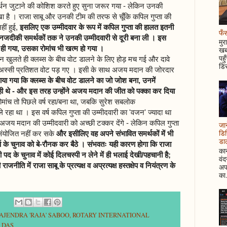
मर्थन जुटाने की कोशिश करते हुए सुना जरूर गया - लेकिन उनकी
 है । राजा साबू और उनकी टीम की तरफ से चूँकि कपिल गुप्ता की
हीं हुई,
इसलिए एक उम्मीदवार के रूप में कपिल गुप्ता की हालत इतनी
फँस
जदीकी समर्थकों तक ने उनकी उम्मीदवारी से दूरी बना ली । इस
मुर
 ही गया, उसका रोमांच भी खत्म हो गया ।
खबर
पहु
न खुलते ही क्लब्स के बीच वोट डालने के लिए होड़ मच गई और दावे
डिस
रीब अस्सी प्रतिशत वोट पड़ गए । इसी के साथ अजय मदान की जोरदार
या गया कि क्लब्स के बीच वोट डालने का जो जोश बना, उनमें
 थे - और इस तरह उन्होंने अजय मदान की जीत को पक्का कर दिया
 रोमांच तो पिछले वर्ष रहा/बना था, जबकि सुरेश सबलोक
ले रहा था । इस वर्ष कपिल गुप्ता की उम्मीदवारी का 'वजन' ज्यादा था
अजय मदान की उम्मीदवारी को अच्छी टक्कर देंगे - लेकिन कपिल गुप्ता
जान
डिस
संयोजित नहीं कर सके
और इसीलिए वह अपने संभावित समर्थकों में भी
डाल
के चुनाव को बे-रौनक कर बैठे । संभवतः यही कारण होगा कि राजा
कान
नी पद के चुनाव में कोई दिलचस्पी न लेने में ही भलाई देखी/पहचानी है;
वं
जनीति में राजा साबू के प्रत्यक्ष व अप्रत्यक्ष हस्तक्षेप व नियंत्रण के
अपन
का.
AJENDRA 'RAJA' SABOO
,
ROTARY INTERNATIONAL
 DAS