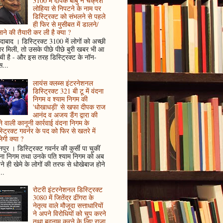
3100 में दीपक बाबु ने चक्रेश
लोहिया से निपटने के नाम पर
डिस्ट्रिक्ट को संभलने से पहले
ही फिर से मुसीबत में डालने/
ाने की तैयारी कर ली है क्या ?
ादाबाद । डिस्ट्रिक्ट 3100 में लोगों को अच्छी
 मिली, तो उसके पीछे पीछे बुरी खबर भी आ
ँची है - और इस तरह डिस्ट्रिक्ट के नॉन-
...
लायंस क्लब्स इंटरनेशनल
डिस्ट्रिक्ट 321 बी टू में वंदना
निगम व श्याम निगम की
'धोखाधड़ी' से खफा दीपक राज
आनंद व अजय डैंग द्वारा की
े वाली कानूनी कार्रवाई वंदना निगम के
्ट्रिक्ट गवर्नर के पद को फिर से खतरे में
ेगी क्या ?
पुर । डिस्ट्रिक्ट गवर्नर की कुर्सी पा चुकीं
दना निगम तथा उनके पति श्याम निगम को अब
े ही खेमे के लोगों की तरफ से धोखेबाज होने
..
रोटरी इंटरनेशनल डिस्ट्रिक्ट
3080 में जितेंद्र ढींगरा के
नेतृत्व वाले मौजूदा सत्ताधारियों
ने अपने विरोधियों को चुप करने
तथा बदनाम करने के लिए राजा