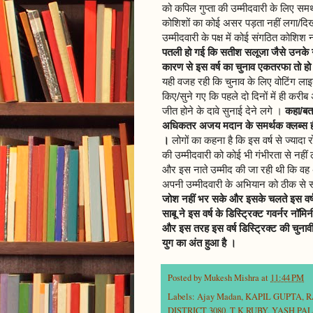
को कपिल गुप्ता की उम्मीदवारी के लिए स
कोशिशों का कोई असर पड़ता नहीं लगा/दिखा
उम्मीदवारी के पक्ष में कोई संगठित कोशिश न
पतली हो गई कि सतीश सलूजा जैसे उनके न
कारण से इस वर्ष का चुनाव एकतरफा तो हो
यही वजह रही कि चुनाव के लिए वोटिंग लाइ
किए/सुने गए कि पहले दो दिनों में ही क
जीत होने के दावे सुनाई देने लगे ।
कहा/बता
अधिकतर अजय मदान के समर्थक क्लब्स ही
।
लोगों का कहना है कि इस वर्ष से ज्यादा
की उम्मीदवारी को कोई भी गंभीरता से नहीं 
और इस नाते उम्मीद की जा रही थी कि वह 
अपनी उम्मीदवारी के अभियान को ठीक से 
जोश नहीं भर सके और इसके चलते इस वर्ष 
साबू ने इस वर्ष के डिस्ट्रिक्ट गवर्नर नॉमि
और इस तरह इस वर्ष डिस्ट्रिक्ट की चुनावी रा
युग का अंत हुआ है ।
Posted by
Mukesh Mishra
at
11:44 PM
Labels:
Ajay Madan
,
KAPIL GUPTA
,
R
DISTRICT 3080
,
T K RUBY
,
YASH PAL