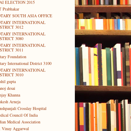
AI ELECTION 2015
T Prabhakar
TARY SOUTH ASIA OFFICE
OTARY INTERNATIONAL
STRICT 3012
OTARY INTERNATIONAL
STRICT 3080
OTARY INTERNATIONAL
STRICT 3011
tary Foundation
tary International District 3100
OTARY INTERNATIONAL
STRICT 3010
shil gupta
noj desai
njay Khanna
kesh Arneja
nshpanjali Crosslay Hospital
dical Council Of India
dian Medical Association
. Vinay Aggarwal