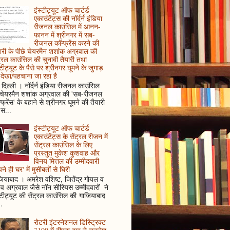
इंस्टीट्यूट ऑफ चार्टर्ड
एकाउंटेंट्स की नॉर्दर्न इंडिया
रीजनल काउंसिल में आनन-
फानन में श्रीनगर में सब-
रीजनल कॉन्फ्रेंस करने की
ारी के पीछे चेयरमैन शशांक अग्रवाल की
ट्रल काउंसिल की चुनावी तैयारी तथा
्टीट्यूट के पैसे पर श्रीनगर घूमने के जुगाड़
देखा/पहचाना जा रहा है
दिल्ली । नॉर्दर्न इंडिया रीजनल काउंसिल
 चेयरमैन शशांक अग्रवाल की 'सब-रीजनल
्फ्रेंस' के बहाने से श्रीनगर घूमने की तैयारी
स...
इंस्टीट्यूट ऑफ चार्टर्ड
एकाउंटेंट्स के सेंट्रल रीजन में
सेंट्रल काउंसिल के लिए
प्रस्तुत मुकेश कुशवाह और
विनय मित्तल की उम्मीदवारी
ने ही घर' में मुसीबतों से घिरी
ियाबाद । अमरेश वशिष्ट, जितेंद्र गोयल व
ुव अग्रवाल जैसे नॉन सीरियस उम्मीदवारों ने
्टीट्यूट की सेंट्रल काउंसिल की गाजियाबाद
..
रोटरी इंटरनेशनल डिस्ट्रिक्ट