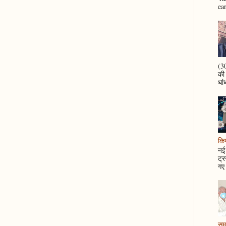
ea
(30
की
धां
कि
नई 
ट्र
गए 
समझ