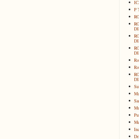
IC
P 
RO
R
DI
R
DI
R
DI
Ro
Ro
R
DI
Su
Ma
Sa
Mu
Pu
Me
In
Dr