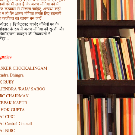
ाओं को भी लगा है कि अरुण मोंगिया को भी
कज डडवाल से सीखना चाहिए, अन्यथा कहीं
 न हो कि अरुण मोंगिया उनके लिए बदनामी
ा फजीहत का कारण बन जाएँ
ुक्षेत्र । डिस्ट्रिक्ट गवर्नर नॉमिनी पद के
मीदवार के रूप में अरुण मोंगिया की सुस्ती और
जिम्मेदाराना व्यवहार की शिकायतों ने
ेंद्र...
gories
ASKER CHOCKALINGAM
tendra Dhingra
K RUBY
JENDRA 'RAJA' SABOO
IRC CHAIRMAN
EEPAK KAPUR
SHOK GUPTA
AI CIRC
AI Central Council
AI NIRC