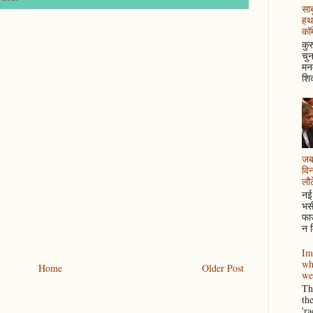
साब
हथ
कॉम
कुर
चुन
मनम
शिक
जब 
विन
लौटे
नई 
भसी
फाउ
न म
Im
wh
Home
Older Post
we
Thi
th
'r