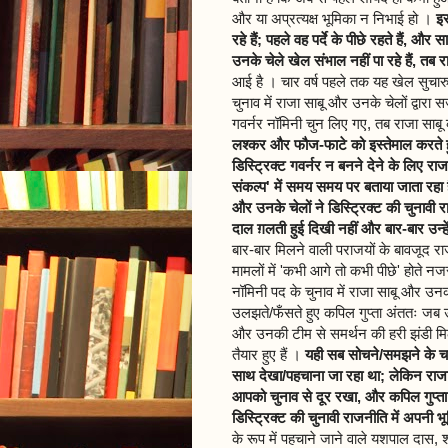
और या अप्रत्यक्ष भूमिका न निभाई हो ।
इस
रहे हैं; पहले वह पर्दे के पीछे रहते हैं, 
उनके चेले खेल संभाल नहीं पा रहे हैं, तब रा
आई है । चार वर्ष पहले तक यह खेल सुचारु 
चुनाव में राजा साबू और उनके चेलों द्वार
गवर्नर नॉमिनी चुन लिए गए, तब राजा साबू 
लश्कर और फौज-फाटे को इस्तेमाल करते ह
डिस्ट्रिक्ट गवर्नर न बनने देने के लिए र
संकल्प' में समय समय पर बताया जाता रहा ह
और उनके चेलों ने डिस्ट्रिक्ट की चुनाव
दाल ग़लती हुई दिखी नहीं और बार-बार उन्हे
बार-बार मिलने वाली पराजयों के बावजूद र
मामलों में 'कभी आगे तो कभी पीछे' होते नजर
नॉमिनी पद के चुनाव में राजा साबू और उनक
उलझते/फँसते हुए कपिल गुप्ता अंततः जब 
और उनकी टीम से समर्थन की हरी झंडी मिलन
तैयार हुए हैं ।
यही सब सोचने/समझने के चलत
साथ देखा/पहचाना जा रहा था; लेकिन राजा
आपको चुनाव से दूर रखा, और कपिल गुप्ता 
डिस्ट्रिक्ट की चुनावी राजनीति में अपनी भ
के रूप में पहचाने जाने वाले यशपाल दास, शा