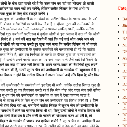
गों के बीच दावा करते रहे हैं कि शरत जैन का पदों का 'गोदाम' तो खाली
Cate
 खरीदने का काम नहीं कर पायेंगे; लेकिन सतीश सिंघल के पास अभी पद
पक गुप्ता के लिए वोट इकट्ठे करेंगे ।
B
 गुप्ता की उम्मीदवारी के समर्थकों की सतीश सिंघल के गवर्नर-काल के पदों
ी योजना व तैयारियों पर पानी फेर दिया है । दीपक गुप्ता की उम्मीदवारी के
Ji
ाहें वैसे इस्तेमाल करने की गलतफहमी दरअसल इसलिए पाली, क्योंकि सतीश
T 
ियाँ शुरू करने की प्रक्रिया में कुछेक लोगों से इस अंदाज में बात की कि लोगों
RA
िर्भर हैं ।
मजे की बात यह देखने में आई कि कई कई लोग अपने आप को
N
लोगों को यह दावा करते हुए सुना जाने लगा कि सतीश सिंघल जो भी करते
 गुप्ता की उम्मीदवारी के कुछेक समर्थकों को गलतफहमी हो गई कि सतीश
D
रह निर्भर हैं, और इस निर्भरता के चलते वह दीपक गुप्ता की उम्मीदवारी का
A
ं उन्होंने अपने गवर्नर-काल का पद रूपी 'माल' उन्हें जैसे चाहें वैसे 'बेचने' के
IC
मझने का जरा भी कष्ट नहीं किया कि अपने गवर्नर-काल की तैयारियाँ शुरू करने
से बात की है, उनमें सुभाष जैन की उम्मीदवारी के समर्थक भी बहुतायत में हैं ।
IC
िकार न होते कि सतीश सिंघल ने अपना 'माल' उन्हें सौंप दिया है; और फिर
IC
 ।
IC
ा की उम्मीदवारी के समर्थकों को इसलिए भी लगी, क्योंकि सतीश सिंघल खुद ही
P 
यक्त करते हुए यह शिकायत करते रहे हैं कि जेके गौड़ और शरत जैन उन्हें उचित
 को सुभाष जैन की उम्मीदवारी के समर्थक के रूप में देखा/पहचाना जाता है,
RO
से बदला लेने के लिए सुभाष जैन की उम्मीदवारी का विरोध करेंगे ही ।
जिन
R
 से होता दिख रहा था, उन दिनों सतीश सिंघल ने सुभाष जैन की उम्मीदवारी के
DI
 समर्थन में लाने का प्रयास किया भी था; किंतु उन्हीं लोगों ने सतीश सिंघल को
R
ा भारी दिख रहा है और उन्हीं के जीतने की संभावना नजर आ रही है, तो
DI
दवार के समर्थन में जाकर क्या हासिल करोगे ?
सुभाष जैन की उम्मीदवारी का
R
लोगों का उनसे कहना/समझाना रहा कि अतीत की कुछेक बातों का बदला लेने के