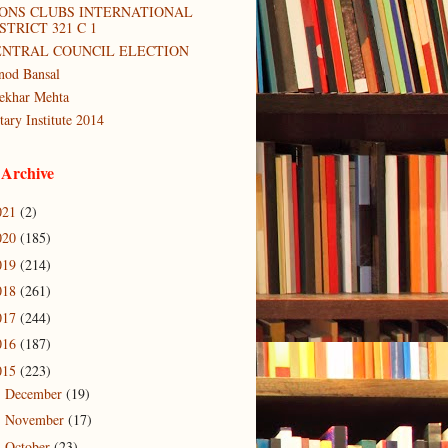
IONS CLUBS INTERNATIONAL
STRICT 321 C 1
ENTRAL COUNCIL ELECTION
nod Bansal
ekhar Mehta
tary Institute 2014
 Archive
021
(2)
020
(185)
019
(214)
018
(261)
017
(244)
016
(187)
015
(223)
December
(19)
►
November
(17)
►
October
(23)
▼