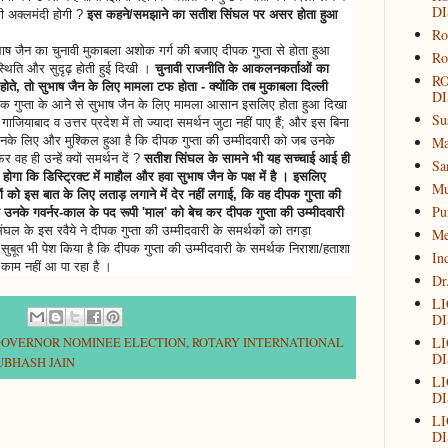
DI
ी अक्लमंदी होगी ?
इस कहने/समझाने का सतीश सिंघल पर असर होता हुआ
Ro
ैन का चुनावी मुकाबला अशोक गर्ग की बजाए दीपक गुप्ता से होता हुआ
Ro
्थिति और सुदृढ़ होती हुई दिखी ।
चुनावी राजनीति के आकलनकर्ताओं का
R
ोते, तो सुभाष जैन के लिए मामला टफ होता - क्योंकि तब मुकाबला दिल्ली
DI
क गुप्ता के आने से सुभाष जैन के लिए मामला आसान इसलिए होता हुआ दिखा
Su
 गाजियाबाद व उत्तर प्रदेश में तो ज्यादा समर्थन जुटा नहीं पाए हैं; और इस बिना
Ma
उनके लिए और मुश्किल हुआ है कि दीपक गुप्ता की उम्मीदवारी को जब उनके
 वह ही उन्हें क्यों समर्थन दें ?
सतीश सिंघल के सामने भी यह सच्चाई आई ही
Sa
ोगा कि डिस्ट्रिक्ट में माहौल और हवा सुभाष जैन के पक्ष में है । इसलिए
Mu
थकों को इस बात के लिए लताड़ लगाने में देर नहीं लगाई, कि वह दीपक गुप्ता की
Pu
 उनके गवर्नर-काल के पद रूपी 'माल' को बेच कर दीपक गुप्ता की उम्मीदवारी
घल के इस रवैये ने दीपक गुप्ता की उम्मीदवारी के समर्थकों को तगड़ा
Me
ुबूत भी पेश किया है कि दीपक गुप्ता की उम्मीदवारी के समर्थक निराशा/हताशा
In
े काम नहीं आ पा रहा है ।
Dr
L
DI
L
GOVERNOR NOMINEE ELECTION
,
ROTARY INTERNATIONAL
DI
UBHASH JAIN
L
DI
L
DI