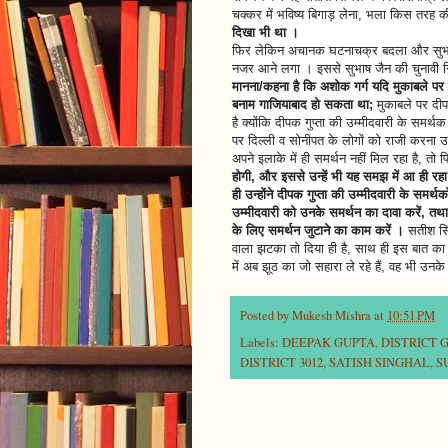
चक्कर में भविष्य बिगाड़ लेना, भला किस तरह क
दिखा भी था ।
फिर लेकिन अचानक घटनाचक्र बदला और सुभाष ज
नजर आने लगा । इससे सुभाष जैन की चुनावी स
मानना/कहना है कि अशोक गर्ग यदि मुकाबले पर ह
बनाम गाजियाबाद हो सकता था;
मुकाबले पर दीप
है क्योंकि दीपक गुप्ता की उम्मीदवारी के समर्थक
पर दिल्ली व सोनीपत के लोगों को राजी करना 
अपने इलाके में ही समर्थन नहीं मिल रहा है, तो फिर
होगी, और इससे उन्हें भी यह समझ में आ ही रहा ह
ही उन्होंने दीपक गुप्ता की उम्मीदवारी के समर्
उम्मीदवारी को उनके समर्थन का दावा करें, तथा
के लिए समर्थन जुटाने का काम करें ।
सतीश सिं
वाला झटका तो दिया ही है, साथ ही इस बात का स
में अब झूठ का जो सहारा ले रहे हैं, वह भी उनक
Posted by
Mukesh Mishra
at
10:51 PM
Labels:
DEEPAK GUPTA
,
DISTRICT 
DISTRICT 3012
,
SATISH SINGHAL
,
S