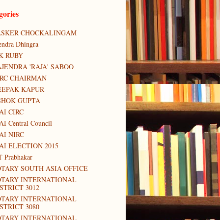
gories
ASKER CHOCKALINGAM
tendra Dhingra
K RUBY
JENDRA 'RAJA' SABOO
IRC CHAIRMAN
EEPAK KAPUR
SHOK GUPTA
AI CIRC
AI Central Council
AI NIRC
AI ELECTION 2015
T Prabhakar
TARY SOUTH ASIA OFFICE
OTARY INTERNATIONAL
STRICT 3012
OTARY INTERNATIONAL
STRICT 3080
OTARY INTERNATIONAL