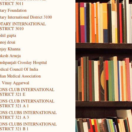
STRICT 3011
tary Foundation
tary International District 3100
OTARY INTERNATIONAL
STRICT 3010
shil gupta
noj desai
njay Khanna
kesh Arneja
nshpanjali Crosslay Hospital
dical Council Of India
dian Medical Association
. Vinay Aggarwal
IONS CLUB INTERNATIONAL
STRICT 321 E
IONS CLUB INTERNATIONAL
STRICT 321 A 1
IONS CLUBS INTERNATIONAL
STRICT 321 A 3
IONS CLUBS INTERNATIONAL
STRICT 321 B 1