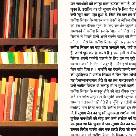
उन समर्थकों को तगड़ा वाला झटका लगा है, जो लो
चुका है, इसलिए वह तो सुभाष जैन के लिए वोट
रूपी 'पूरा माल' पड़ा हुआ है, जिसे बेच कर हम दी
सतीश सिंघल के आक्रामक तेवरों ने लेकिन दीपक
को बेच कर दीपक गुप्ता के लिए समर्थन जुटाने क
समर्थकों ने सतीश सिंघल के 'माल' को जैसे च
सिंघल ने पिछले दिनों अपने गवर्नर-काल की तैयार
को लगा जैसे कि सतीश सिंघल पूरी तरह उन पर न
सतीश सिंघल का बड़ा खास समझने लगे; कई कई 
हैं, उनसे पूछ कर ही करते हैं ।
बस इसी से दीपक
सिंघल अपनी गवर्नरी चलाने के लिए उन पर पूरी त
समर्थन करने के लिए मजबूर हैं - और इसी मजबूरी मे
लिए सौंप दिया है ।
उन्होंने यह देखने/जानने/स
की प्रक्रिया में सतीश सिंघल ने जिन जिन लोगों 
यह देख/जान/समझ लेते तो वह इस गलतफहमी का श
उन्हें सतीश सिंघल से लताड़ भी न सुननी पड़ती
सतीश सिंघल के मजबूर होने की बात दीपक गुप्त
कई बार रमेश अग्रवाल के प्रति अपनी खुन्नस व्
सम्मान व तवज्जो नहीं देते हैं । चूँकि इन तीनों
इसलिए मान लिया गया कि सतीश सिंघल इन तीनों 
दिनों सुभाष जैन का चुनावी मुकाबला अशोक गर्ग
कुछेक समर्थकों को तोड़ कर उन्हें अशोक गर्ग के
समझाया था कि चुनाव में जब सुभाष जैन का पलड़
उनका विरोध करके और एक हारते दिख रहे उम्मी
समर्थन कर रहे सतीश सिंघल के विश्वासपात्र 