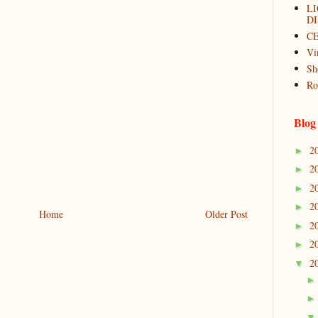
L
DI
C
Vi
Sh
Ro
Blog
2
►
2
►
2
►
2
►
Home
Older Post
2
►
2
►
2
▼